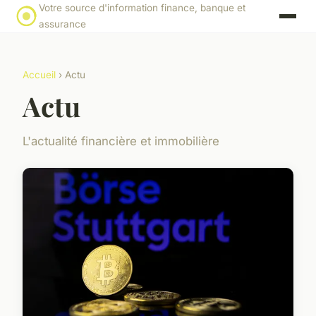
Votre source d'information finance, banque et
assurance
Accueil
› Actu
Actu
L'actualité financière et immobilière