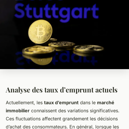
Analyse des taux d’emprunt actuels
Actuellement, les
taux d’emprunt
dans le
marché
immobilier
connaissent des variations significatives.
Ces fluctuations affectent grandement les décisions
d’achat des consommateurs. En général, lorsque les