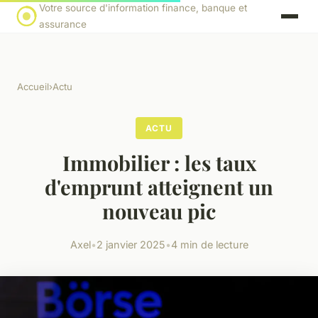
Votre source d'information finance, banque et
assurance
Accueil
›
Actu
ACTU
Immobilier : les taux
d'emprunt atteignent un
nouveau pic
Axel
•
2 janvier 2025
•
4 min de lecture