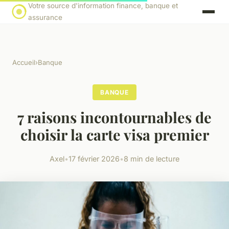
Votre source d'information finance, banque et
assurance
Accueil
›
Banque
BANQUE
7 raisons incontournables de
choisir la carte visa premier
Axel
•
17 février 2026
•
8 min de lecture